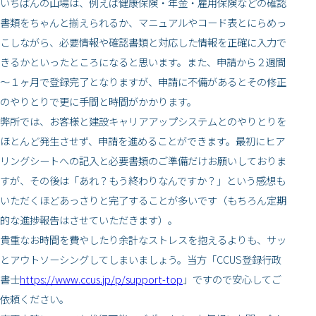
いちばんの山場は、例えば健康保険・年金・雇用保険などの確認
書類をちゃんと揃えられるか、マニュアルやコード表とにらめっ
こしながら、必要情報や確認書類と対応した情報を正確に入力で
きるかといったところになると思います。また、申請から２週間
～１ヶ月で登録完了となりますが、申請に不備があるとその修正
のやりとりで更に手間と時間がかかります。
弊所では、お客様と建設キャリアアップシステムとのやりとりを
ほとんど発生させず、申請を進めることができます。最初にヒア
リングシートへの記入と必要書類のご準備だけお願いしておりま
すが、その後は「あれ？もう終わりなんですか？」という感想も
いただくほどあっさりと完了することが多いです（もちろん定期
的な進捗報告はさせていただきます）。
貴重なお時間を費やしたり余計なストレスを抱えるよりも、サッ
とアウトソーシングしてしまいましょう。当方「CCUS登録行政
書士
https://www.ccus.jp/p/support-top
」ですので安心してご
依頼ください。