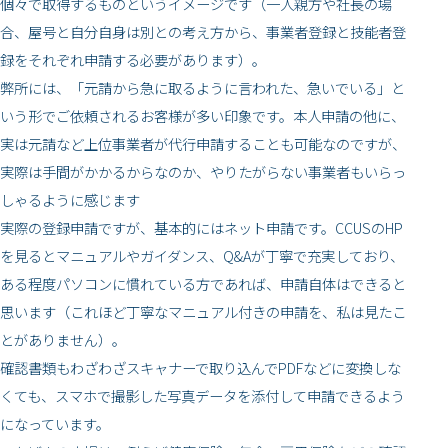
個々で取得するものというイメージです（一人親方や社長の場
合、屋号と自分自身は別との考え方から、事業者登録と技能者登
録をそれぞれ申請する必要があります）。
弊所には、「元請から急に取るように言われた、急いでいる」と
いう形でご依頼されるお客様が多い印象です。本人申請の他に、
実は元請など上位事業者が代行申請することも可能なのですが、
実際は手間がかかるからなのか、やりたがらない事業者もいらっ
しゃるように感じます
実際の登録申請ですが、基本的にはネット申請です。CCUSのHP
を見るとマニュアルやガイダンス、Q&Aが丁寧で充実しており、
ある程度パソコンに慣れている方であれば、申請自体はできると
思います（これほど丁寧なマニュアル付きの申請を、私は見たこ
とがありません）。
確認書類もわざわざスキャナーで取り込んでPDFなどに変換しな
くても、スマホで撮影した写真データを添付して申請できるよう
になっています。