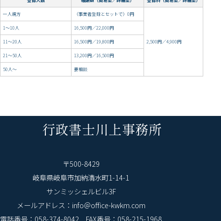
登録人数
報酬額（簡易型／詳細型）
登録料（簡易型／詳細型）
一人親方
（事業者登録とセットで）0円
1～10人
16,500円／22,000円
11～20人
16,500円／19,800円
2,500円／4,900円
21～50人
13,200円／16,500円
50人～
要相談
行政書士川上事務所
〒500-8429
岐阜県岐阜市加納清水町1-14-1
サンミッシェルビル3F
メールアドレス：info＠office-kwkm.com
電話番号：058-374-8042 FAX番号：058-215-1968