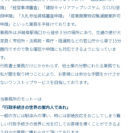
請」「経営事項審査」「建設キャリアアップシステム（CCUS)登
録申請」「入札参加資格審査申請」「産業廃棄物収集運搬業許可
申請」といった業務を手掛けております。
事務所はJR岐阜駅南口から徒歩３分の場所にあり、交通の便が大
変良く市役所・法務局・県庁・陸運局などの官公庁から車で15分
圏内ですので急な確認や申請にも対応できるようになっていま
す。
行政書士業務だけにかかわらず、他士業の分野にわたる業務でも
私が間を取り持つことにより、お客様には余分な手間をかけさせ
ないワンストップサービスを目指しております。
​当事務所のモットーは
「行政手続きの世界の案内人であれ」
​一般の方には馴染みの薄い、時には拒絶反応をおこしてしまう難
しい行政手続きの世界に光を灯してお客様を導くことができるよ
う日々の業務に携わらせて頂いております。